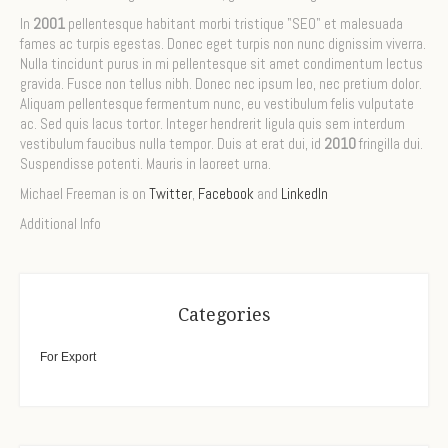
In
2001
pellentesque habitant morbi tristique "SEO" et malesuada
fames ac turpis egestas. Donec eget turpis non nunc dignissim viverra.
Nulla tincidunt purus in mi pellentesque sit amet condimentum lectus
gravida. Fusce non tellus nibh. Donec nec ipsum leo, nec pretium dolor.
Aliquam pellentesque fermentum nunc, eu vestibulum felis vulputate
ac. Sed quis lacus tortor. Integer hendrerit ligula quis sem interdum
vestibulum faucibus nulla tempor. Duis at erat dui, id
2010
fringilla dui.
Suspendisse potenti. Mauris in laoreet urna.
Michael Freeman is on
Twitter
,
Facebook
and
LinkedIn
Additional Info
Categories
For Export