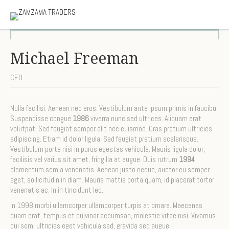
Michael Freeman
CEO
Nulla facilisi. Aenean nec eros. Vestibulum ante ipsum primis in faucibu.
Suspendisse congue
1986
viverra nunc sed ultrices. Aliquam erat
volutpat. Sed feugiat semper elit nec euismod. Cras pretium ultricies
adipiscing. Etiam id dolor ligula. Sed feugiat pretium scelerisque.
Vestibulum porta nisi in purus egestas vehicula. Mauris ligula dolor,
facilisis vel varius sit amet, fringilla at augue. Duis rutrum
1994
elementum sem a venenatis. Aenean justo neque, auctor eu semper
eget, sollicitudin in diam. Mauris mattis porta quam, id placerat tortor
venenatis ac. In in tincidunt leo.
In 1998 morbi ullamcorper ullamcorper turpis at ornare. Maecenas
quam erat, tempus et pulvinar accumsan, molestie vitae nisi. Vivamus
dui sem, ultricies eget vehicula sed, gravida sed augue.